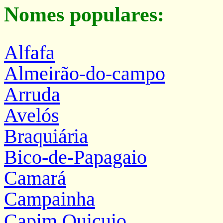
Nomes populares:
Alfafa
Almeirão-do-campo
Arruda
Avelós
Braquiária
Bico-de-Papagaio
Camará
Campainha
Capim Quicuio